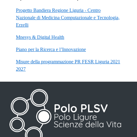
Progetto Bandiera Regione Liguria - Centro
Nazionale di Medicina Computazionale e Tecnologia,
Erzelli
Mnesys & Digital Health
Piano per la Ricerca e l’Innovazione
Misure della programmazione PR FESR Liguria 2021
2027